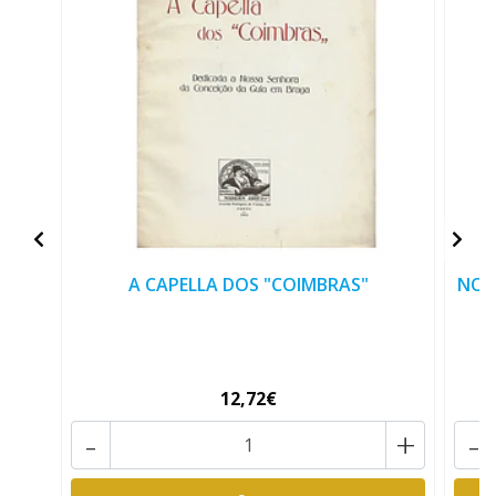
A CAPELLA DOS "COIMBRAS"
NOS
12,72€
-
+
-