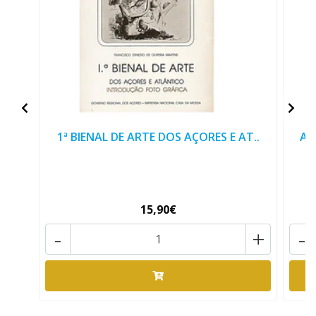
1ª BIENAL DE ARTE DOS AÇORES E AT..
AT
15,90€
-
+
-