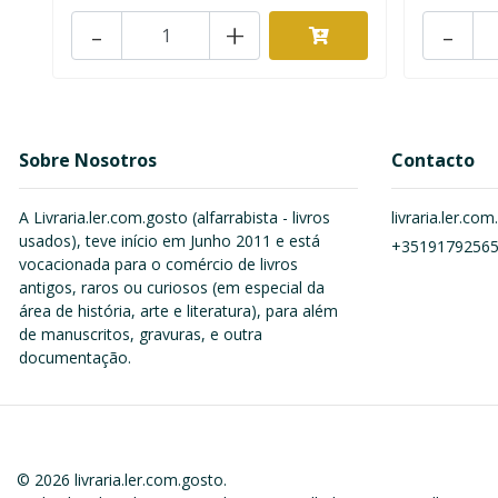
-
+
-
Sobre Nosotros
Contacto
A Livraria.ler.com.gosto (alfarrabista - livros
livraria.ler.c
usados), teve início em Junho 2011 e está
+3519179256
vocacionada para o comércio de livros
antigos, raros ou curiosos (em especial da
área de história, arte e literatura), para além
de manuscritos, gravuras, e outra
documentação.
© 2026 livraria.ler.com.gosto.