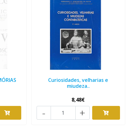
MÓRIAS
Curiosidades, velharias e
miudeza..
8,48€
-
+