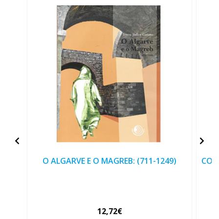
O ALGARVE E O MAGREB: (711-1249)
COU
12,72€