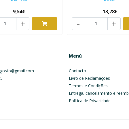
9,54€
13,78€
+
-
+
Menú
om.gosto@gmail.com
Contacto
55
Livro de Reclamações
Termos e Condições
Entrega, cancelamento e reemb
Política de Privacidade