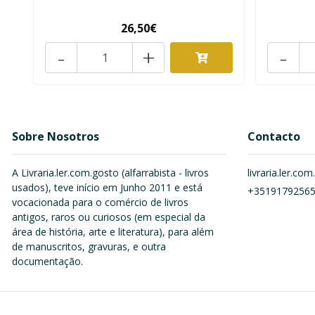
26,50€
-
+
-
Sobre Nosotros
Contacto
A Livraria.ler.com.gosto (alfarrabista - livros
livraria.ler.c
usados), teve início em Junho 2011 e está
+3519179256
vocacionada para o comércio de livros
antigos, raros ou curiosos (em especial da
área de história, arte e literatura), para além
de manuscritos, gravuras, e outra
documentação.