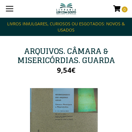
0
LIVROS INVULGARES, CURIOSOS OU ESGOTADOS: NOVOS &
USADOS
ARQUIVOS. CÂMARA &
MISERICÓRDIAS. GUARDA
9,54€