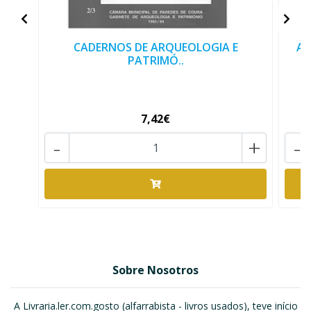
CADERNOS DE ARQUEOLOGIA E
AS
PATRIMÓ..
7,42€
-
+
-
Sobre Nosotros
A Livraria.ler.com.gosto (alfarrabista - livros usados), teve início