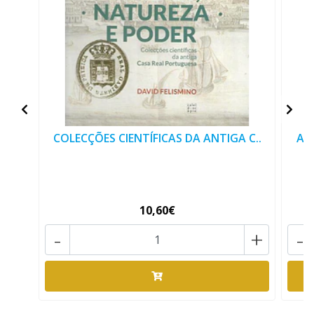
COLECÇÕES CIENTÍFICAS DA ANTIGA C..
ARQ
10,60€
-
+
-