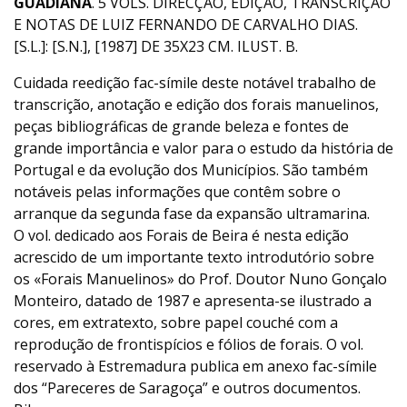
GUADIANA
. 5 VOLS. DIRECÇÃO, EDIÇÃO, TRANSCRIÇÃO
E NOTAS DE LUIZ FERNANDO DE CARVALHO DIAS.
[S.L.]: [S.N.], [1987] DE 35X23 CM. ILUST. B.
Cuidada reedição fac-símile deste notável trabalho de
transcrição, anotação e edição dos forais manuelinos,
peças bibliográficas de grande beleza e fontes de
grande importância e valor para o estudo da história de
Portugal e da evolução dos Municípios. São também
notáveis pelas informações que contêm sobre o
arranque da segunda fase da expansão ultramarina.
O vol. dedicado aos Forais de Beira é nesta edição
acrescido de um importante texto introdutório sobre
os «Forais Manuelinos» do Prof. Doutor Nuno Gonçalo
Monteiro, datado de 1987 e apresenta-se ilustrado a
cores, em extratexto, sobre papel couché com a
reprodução de frontispícios e fólios de forais. O vol.
reservado à Estremadura publica em anexo fac-símile
dos “Pareceres de Saragoça” e outros documentos.