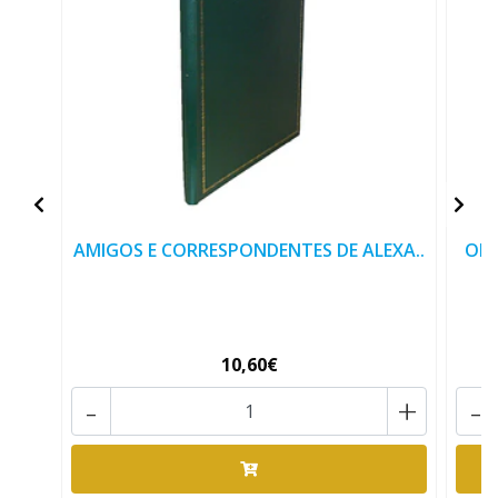
AMIGOS E CORRESPONDENTES DE ALEXA..
OPÚ
10,60€
-
+
-