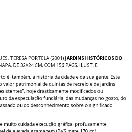
ES, TERESA PORTELA (2001)
JARDINS HISTÓRICOS DO
NAPA. DE 32X24 CM. COM 156 PÁGS. ILUST. E.
rto é, também, a história da cidade e da sua gente. Este
 valor patrimonial de quintas de recreio e de jardins
resistentes”, hoje drasticamente modificados ou
ruto da especulação fundiária, das mudanças no gosto, do
passado ou do desconhecimento sobre o significado
de muito cuidada execução gráfica, profusamente
apel de elevada gramagem (BVS mate 170 gr.),