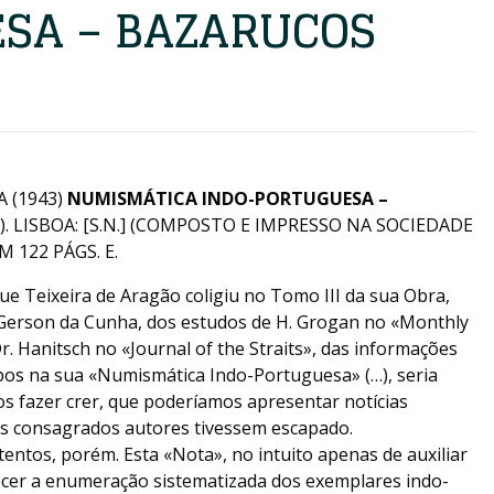
SA – BAZARUCOS
 (1943)
NUMISMÁTICA INDO-PORTUGUESA –
. LISBOA: [S.N.] (COMPOSTO E IMPRESSO NA SOCIEDADE
M 122 PÁGS. E.
e Teixeira de Aragão coligiu no Tomo III da sua Obra,
 Gerson da Cunha, dos estudos de H. Grogan no «Monthly
r. Hanitsch no «Journal of the Straits», das informações
os na sua «Numismática Indo-Portuguesa» (…), seria
s fazer crer, que poderíamos apresentar notícias
os consagrados autores tivessem escapado.
entos, porém. Esta «Nota», no intuito apenas de auxiliar
cer a enumeração sistematizada dos exemplares indo-