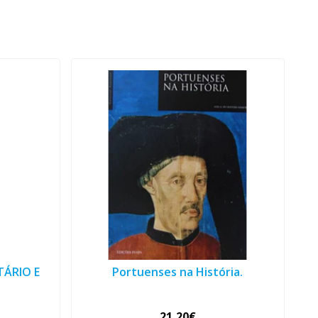
TÁRIO E
Portuenses na História.
21,20€