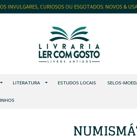
ROS INVULGARES, CURIOSOS OU ESGOTADOS: NOVOS & US
LITERATURA
ESTUDOS LOCAIS
SELOS-MOED
VINHOS
NUMISMÁT