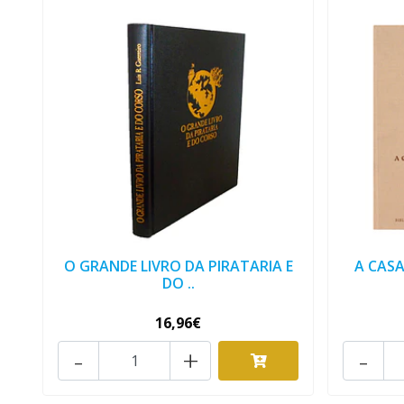
O GRANDE LIVRO DA PIRATARIA E
A CASA
DO ..
16,96€
-
+
-