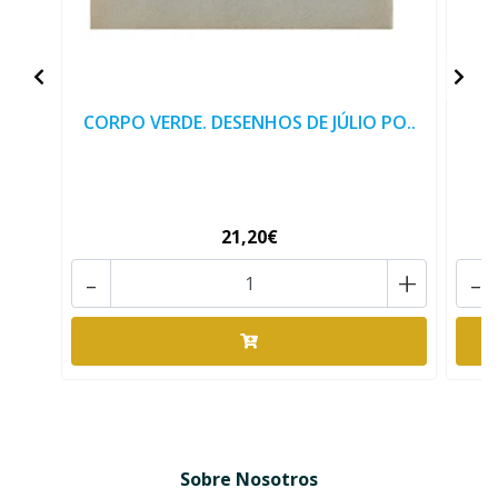
CORPO VERDE. DESENHOS DE JÚLIO PO..
C
21,20€
-
+
-
Sobre Nosotros