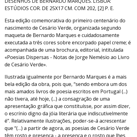
DESENHOS DE BERNARDO MARQUES. LISBOA:
ESTÚDIOS COR. DE 25X17 CM. COM 202, [2] P. E.
Esta edição comemorativa do primeiro centenário do
nascimento de Cesário Verde, organizada segundo
maqueta de Bernardo Marques e cuidadosamente
executada a três cores sobre encorpado papel creme; é
acompanhada de uma brochura, editorial, intitulada
«Poesias Dispersas - Notas de Jorge Nemésio ao Livro
de Cesário Verde».
Ilustrada igualmente por Bernardo Marques é a mais
bela edição da obra, pois que, “sendo embora um dos
mais amados livros de poesia escritos em Portugal (...)
não tivera, até hoje, (...) a consagração de uma
apresentação gráfica que constituísse, por assim dizer,
o escrínio digno da jóia literária que indiscutivelmente
é”. Relativamente ilustrações, poder-se-á acrescentar
que “(…) a partir de agora, as poesias de Cesário Verde
têm rosto e presença - a presença e o rosto que lhes