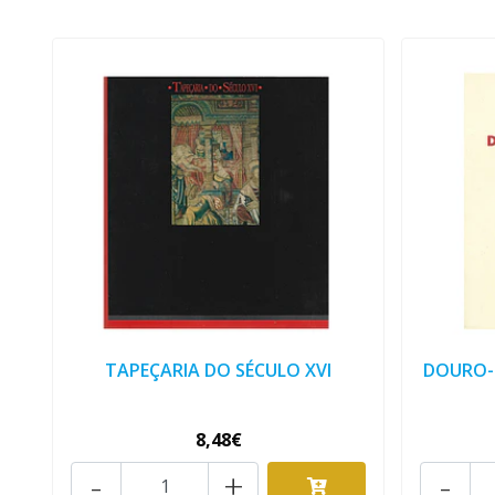
TAPEÇARIA DO SÉCULO XVI
DOURO-L
8,48€
-
+
-