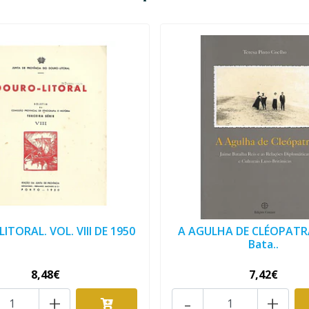
ITORAL. VOL. VIII DE 1950
A AGULHA DE CLÉOPATRA
Bata..
8,48€
7,42€
+
-
+