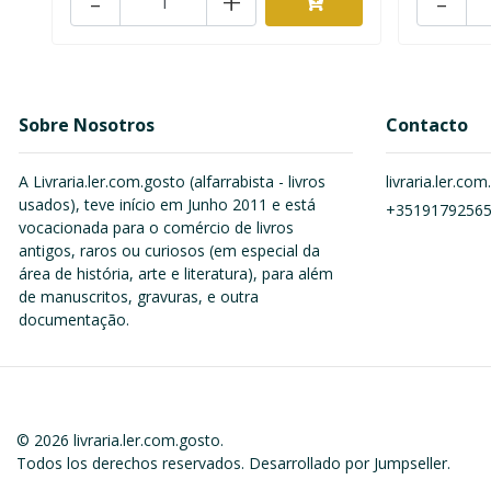
-
+
-
Sobre Nosotros
Contacto
A Livraria.ler.com.gosto (alfarrabista - livros
livraria.ler.c
usados), teve início em Junho 2011 e está
+3519179256
vocacionada para o comércio de livros
antigos, raros ou curiosos (em especial da
área de história, arte e literatura), para além
de manuscritos, gravuras, e outra
documentação.
© 2026 livraria.ler.com.gosto.
Todos los derechos reservados.
Desarrollado por Jumpseller
.