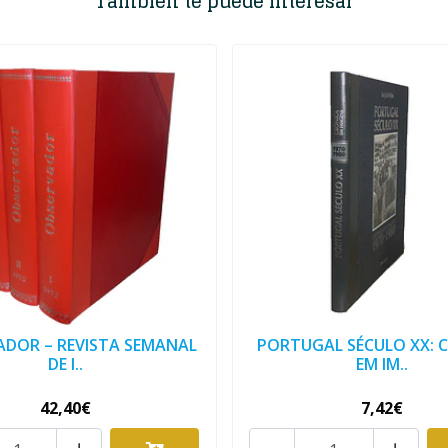
También te puede interesar
ADOR – REVISTA SEMANAL
PORTUGAL SÉCULO XX: 
DE I..
EM IM..
42,40€
7,42€