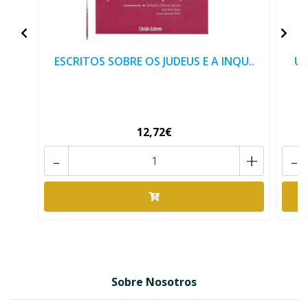
ESCRITOS SOBRE OS JUDEUS E A INQU..
Um
12,72€
-
+
-
Sobre Nosotros