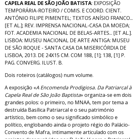
CAPELA REAL DE SÃO JOÃO BATISTA
: EXPOSIÇÃO
TEMPORÁRIA-ROTEIRO / COMIS. E COORD. CIENT.
ANTÓNIO FILIPE PIMENTEL; TEXTOS ANÍSIO FRANCO...
[ET AL.]; REV. IMPRENSA NACIONAL-CASA DA MOEDA;
FOT. ACADEMIA NACIONAL DE BELAS-ARTES... [ET AL.].
LISBOA: MUSEU NACIONAL DE ARTE ANTIGA: MUSEU
DE SÃO ROQUE - SANTA CASA DA MISERICÓRDIA DE
LISBOA, 2013. DE 24X15 CM. COM 188, [1]; 138, [1] P.
PAG. CONVERG. ILUST. B.
Dois roteiros (catálogos) num volume.
A exposição «
A Encomenda Prodigiosa. Da Patriarcal à
Capela Real de São João Baptista
» organiza-se em dois
grandes polos: o primeiro, no MNAA, tem por tema a
destruída Basílica Patriarcal e o seu património
artístico, bem como o seu significado simbólico e
político, englobando ainda o projeto régio do Palácio-
Convento de Mafra, intimamente articulado com os