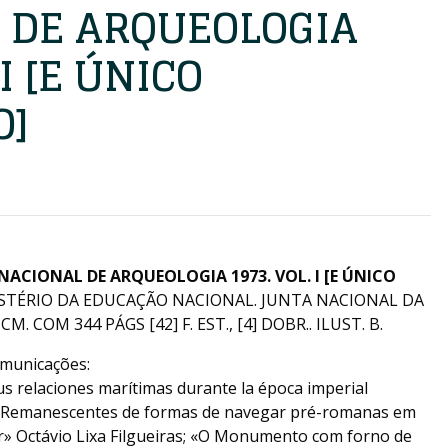
 DE ARQUEOLOGIA
 I [E ÚNICO
O]
 NACIONAL DE ARQUEOLOGIA 1973
.
VOL. I [E ÚNICO
STÉRIO DA EDUCAÇÃO NACIONAL. JUNTA NACIONAL DA
M. COM 344 PÁGS [42] F. EST., [4] DOBR.. ILUST. B.
omunicações:
us relaciones marítimas durante la época imperial
; «Remanescentes de formas de navegar pré-romanas em
» Octávio Lixa Filgueiras; «O Monumento com forno de