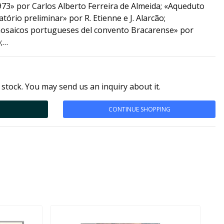
973» por Carlos Alberto Ferreira de Almeida; «Aqueduto
ório preliminar» por R. Etienne e J. Alarcão;
mosaicos portugueses del convento Bracarense» por
;…
 stock. You may send us an inquiry about it.
CONTINUE SHOPPING