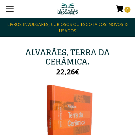
0
LIVROS INVULGARES, CURIOSOS OU ESGOTADOS: NOVOS &
USADOS
ALVARÃES, TERRA DA
CERÂMICA.
22,26€