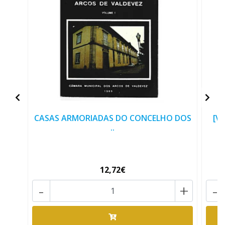
CASAS ARMORIADAS DO CONCELHO DOS
[V
..
12,72€
-
+
-