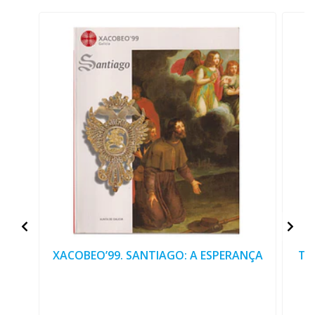
XACOBEO’99. SANTIAGO: A ESPERANÇA
TO