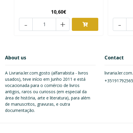
10,60€
-
+
-
About us
Contact
A Livraria.ler.com.gosto (alfarrabista - livros
livraria.ler.c
usados), teve início em Junho 2011 e está
+3519179256
vocacionada para o comércio de livros
antigos, raros ou curiosos (em especial da
área de história, arte e literatura), para além
de manuscritos, gravuras, e outra
documentação.