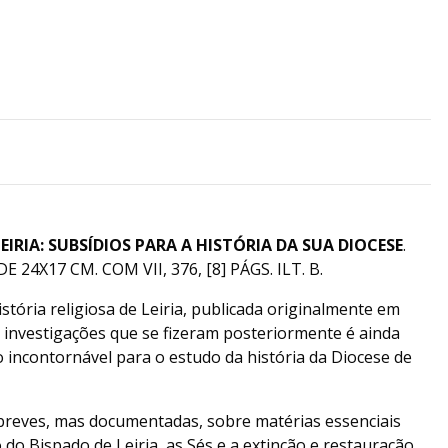
LEIRIA: SUBSÍDIOS PARA A HISTÓRIA DA SUA DIOCESE
.
 24X17 CM. COM VII, 376, [8] PÁGS. ILT. B.
stória religiosa de Leiria, publicada originalmente em
 investigações que se fizeram posteriormente é ainda
ncontornável para o estudo da história da Diocese de
reves, mas documentadas, sobre matérias essenciais
do Bispado de Leiria, as Sés e a extinção e restauração