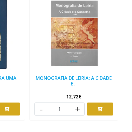
ARA UMA
MONOGRAFIA DE LEIRIA: A CIDADE
E ..
12,72€
-
+