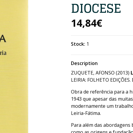
DIOCESE
14,84€
Stock:
1
Description
ZUQUETE, AFONSO (2013)
LEIRIA: FOLHETO EDIÇÕES. DE
Obra de referência para a hi
1943 que apesar das muitas
modernamente um trabalho i
Leiria-Fátima.
Para além das abordagens b
como as origens e fundação 