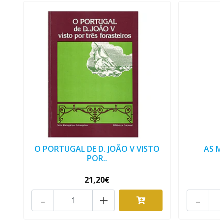
O PORTUGAL DE D. JOÃO V VISTO
AS 
POR..
21,20€
-
+
-