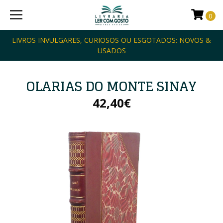
0
LIVROS INVULGARES, CURIOSOS OU ESGOTADOS: NOVOS &
USADOS
OLARIAS DO MONTE SINAY
42,40€