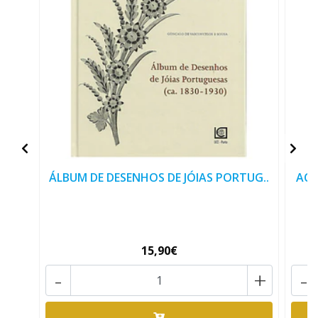
ÁLBUM DE DESENHOS DE JÓIAS PORTUG..
ACT
15,90€
-
+
-