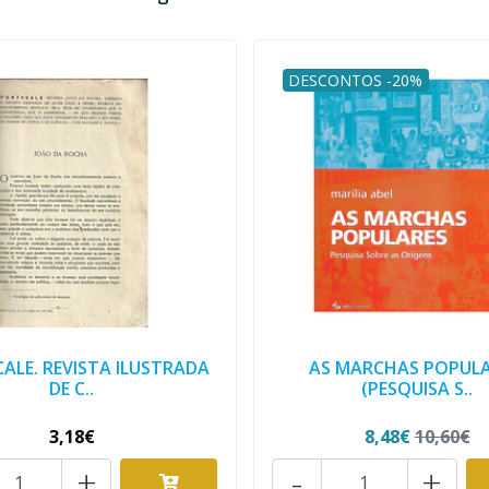
DESCONTOS -20%
ALE. REVISTA ILUSTRADA
AS MARCHAS POPULA
DE C..
(PESQUISA S..
3,18€
8,48€
10,60€
+
-
+