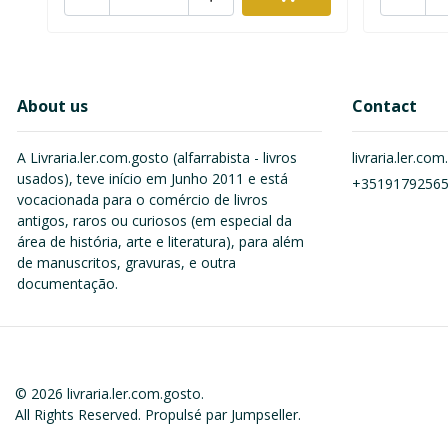
About us
Contact
A Livraria.ler.com.gosto (alfarrabista - livros
livraria.ler.c
usados), teve início em Junho 2011 e está
+3519179256
vocacionada para o comércio de livros
antigos, raros ou curiosos (em especial da
área de história, arte e literatura), para além
de manuscritos, gravuras, e outra
documentação.
© 2026 livraria.ler.com.gosto.
All Rights Reserved.
Propulsé par Jumpseller
.