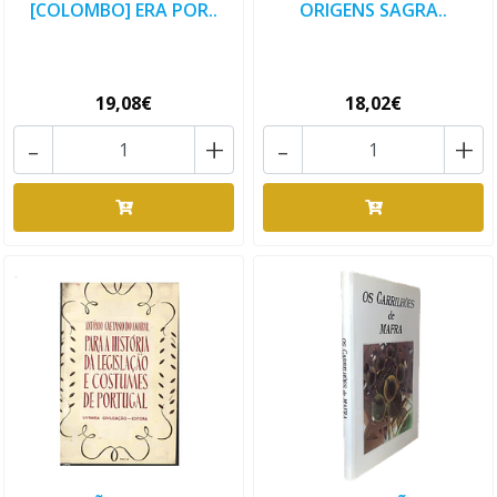
[COLOMBO] ERA POR..
ORIGENS SAGRA..
19,08€
18,02€
-
+
-
+