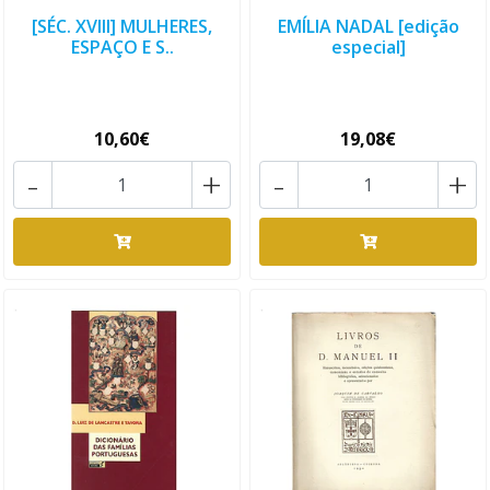
[SÉC. XVIII] MULHERES,
EMÍLIA NADAL [edição
ESPAÇO E S..
especial]
10,60€
19,08€
-
+
-
+