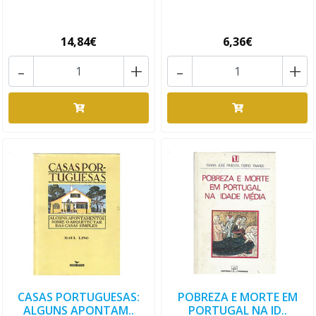
14,84€
6,36€
-
+
-
+
CASAS PORTUGUESAS:
POBREZA E MORTE EM
ALGUNS APONTAM..
PORTUGAL NA ID..