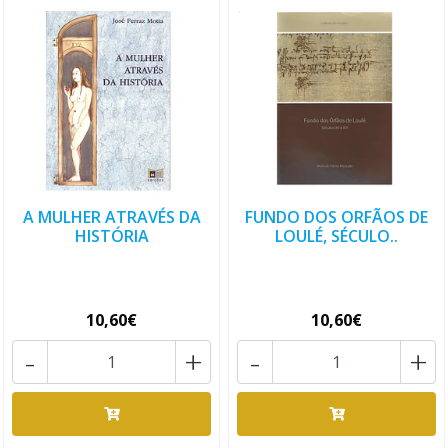
A MULHER ATRAVÉS DA
FUNDO DOS ORFÃOS DE
HISTÓRIA
LOULÉ, SÉCULO..
10,60€
10,60€
-
+
-
+