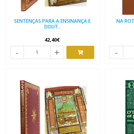
SENTENÇAS PARA A ENSINANÇA E
NA ROT
DOUT..
42,40€
-
+
-