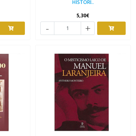
HISTÓRI..
5,30€
-
+