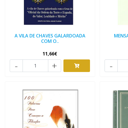
A VILA DE CHAVES GALARDOADA
MENSA
COM O..
11,66€
-
+
-