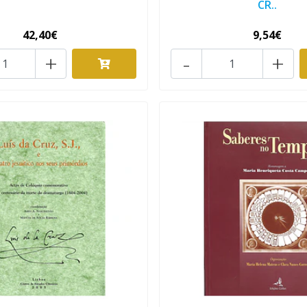
CR..
42,40€
9,54€
+
-
+