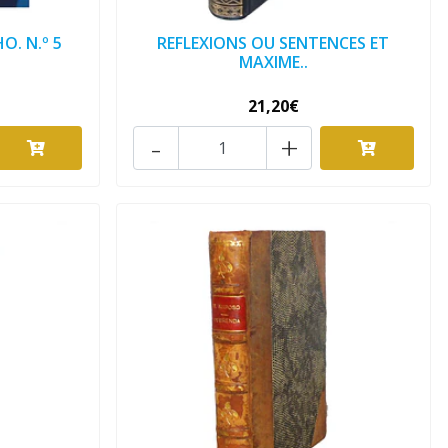
. N.º 5
REFLEXIONS OU SENTENCES ET
MAXIME..
21,20€
-
+