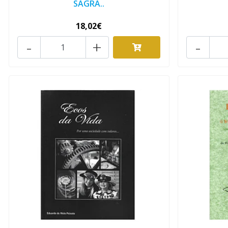
SAGRA..
18,02€
-
+
-