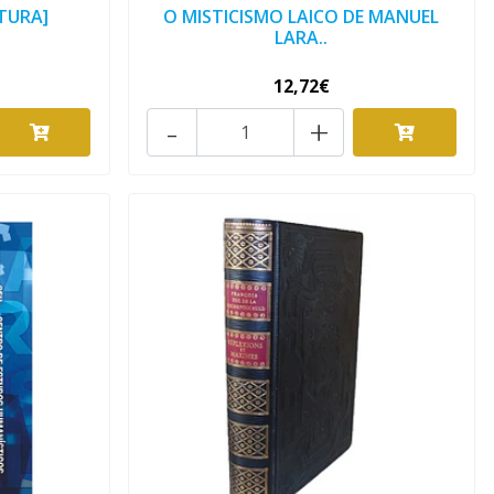
TURA]
O MISTICISMO LAICO DE MANUEL
LARA..
12,72€
-
+