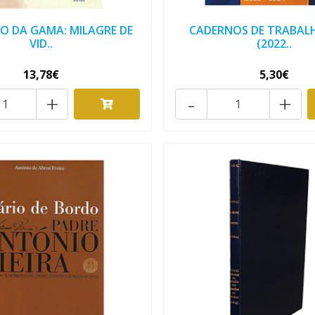
O DA GAMA: MILAGRE DE
CADERNOS DE TRABALHO
VID..
(2022..
13,78€
5,30€
+
-
+