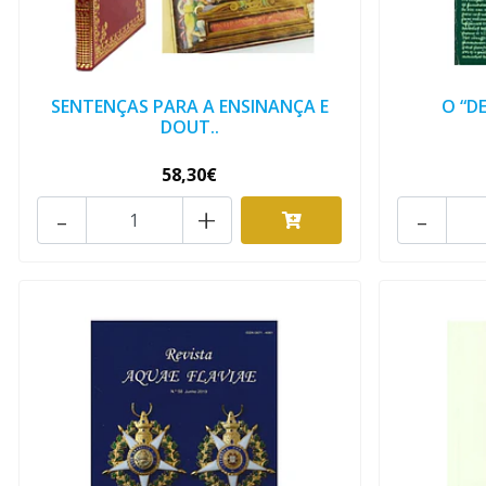
SENTENÇAS PARA A ENSINANÇA E
O “D
DOUT..
58,30€
-
+
-