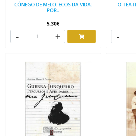
CÓNEGO DE MELO: ECOS DA VIDA:
O TEAT
POR..
5,30€
-
+
-