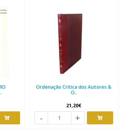
IO
Ordenação Crítica dos Autores &
.
O..
21,20€
-
+