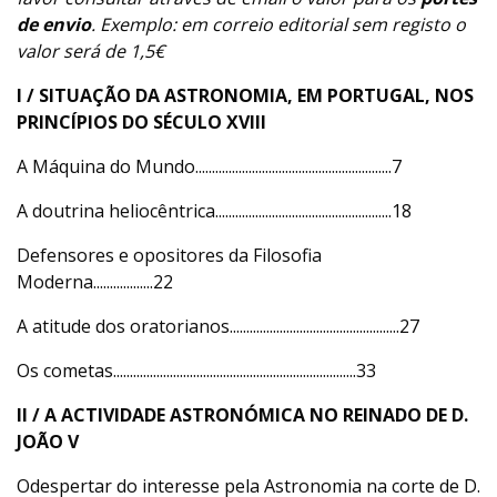
de envio
. Exemplo: em correio editorial sem registo o
valor será de 1,5€
I / SITUAÇÃO DA ASTRONOMIA, EM PORT
UGAL, NOS
PRINCÍPIOS DO SÉCULO XVIII
A Máquina do Mundo...........................................................7
A doutrina heliocêntrica.....................................................18
Defensores e opositores da Filosofia
Moderna..................22
A atitude dos oratorianos...................................................27
Os cometas.........................................................................33
II / A ACTIVIDADE ASTRONÓMICA NO REINAD
O DE D.
JOÃO V
Odespertar do interesse pela Astronomia na corte de D.