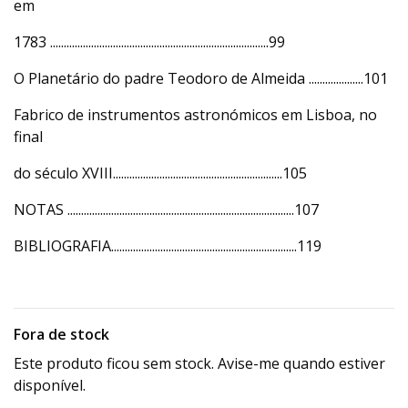
em
1783 ................................................................................99
O Planetário do padre Teodoro de Almeida ....................101
Fabrico de instrumentos astronómicos em Lisboa, no
final
do século XVIII..............................................................105
NOTAS ...................................................................................107
BIBLIOGRAFIA....................................................................119
Fora de stock
Este produto ficou sem stock. Avise-me quando estiver
disponível.