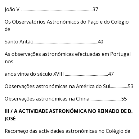
João V .............................................................................37
Os Observatórios Astronómicos do Paço e do Colégio
de
Santo Antão.....................................................................40
As observações astronómicas efectuadas em Portugal
nos
anos vinte do século XVIII ..............................................47
Observações astronómicas na América do Sul...................53
Observações astronómicas na China .................................55
III / A ACTIVIDADE ASTRONÓMICA NO REINADO
DE D.
JOSÉ
Recomeço das actividades astronómicas no Colégio de