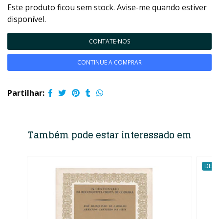
Este produto ficou sem stock. Avise-me quando estiver
disponível.
CONTATE-NOS
CONTINUE A COMPRAR
Partilhar:
Também pode estar interessado em
DESC