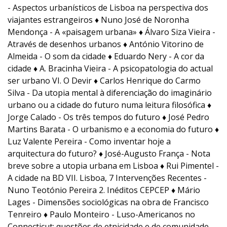
- Aspectos urbanísticos de Lisboa na perspectiva dos
viajantes estrangeiros ♦ Nuno José de Noronha
Mendonça - A «paisagem urbana» ♦ Álvaro Siza Vieira -
Através de desenhos urbanos ♦ António Vitorino de
Almeida - O som da cidade ♦ Eduardo Nery - A cor da
cidade ♦ A. Bracinha Vieira - A psicopatologia do actual
ser urbano VI. O Devir ♦ Carlos Henrique do Carmo
Silva - Da utopia mental à diferenciação do imaginário
urbano ou a cidade do futuro numa leitura filosófica ♦
Jorge Calado - Os três tempos do futuro ♦ José Pedro
Martins Barata - O urbanismo e a economia do futuro ♦
Luz Valente Pereira - Como inventar hoje a
arquitectura do futuro? ♦ José-Augusto França - Nota
breve sobre a utopia urbana em Lisboa ♦ Rui Pimentel -
A cidade na BD VII. Lisboa, 7 Intervenções Recentes -
Nuno Teotónio Pereira 2. Inéditos CEPCEP ♦ Mário
Lages - Dimensões sociológicas na obra de Francisco
Tenreiro ♦ Paulo Monteiro - Luso-Americanos no
Connecticut: questões de etnicidade e de comunidade