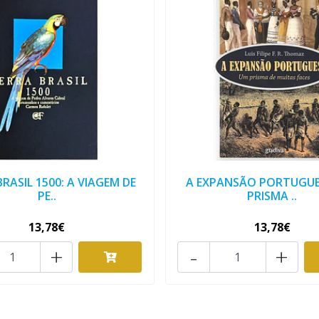
RASIL 1500: A VIAGEM DE
A EXPANSÃO PORTUGUE
PE..
PRISMA ..
13,78€
13,78€
+
-
+