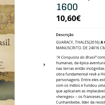
1600
10,60€
Descrição
GUARACY, THALES(2016)
A 
MANUSCRITO. DE 24X16 CM. 
"A Conquista do Brasil"
cond
humanas, da épica aventura
nas terras então incógnitas
obra fundamental revê a His
personagens. Entre eles es
com os índios e fundou uma 
que aplicaram as implacávei
«hereges» – os franceses pr
Cunhambebe, líder da resis