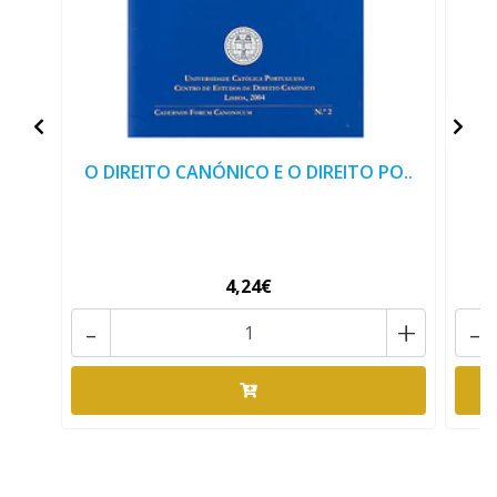
O DIREITO CANÓNICO E O DIREITO PO..
O
4,24€
-
+
-