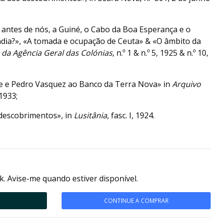
 antes de nós, a Guiné, o Cabo da Boa Esperança e o
dia?», «A tomada e ocupação de Ceuta» & «O âmbito da
 da Agência Geral das Colónias
, n.º 1 & n.º 5, 1925 & n.º 10,
e e Pedro Vasquez ao Banco da Terra Nova» in
Arquivo
 1933;
 descobrimentos», in
Lusitânia
, fasc. I, 1924.
k. Avise-me quando estiver disponível.
CONTINUE A COMPRAR