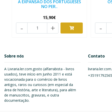
A EXPANSÃO DOS PORTUGUESES
O
NO PER..
15,90€
-
+
-
Sobre nós
Contato
A Livraria.ler.com.gosto (alfarrabista - livros
livraria.ler.c
usados), teve início em Junho 2011 e está
+3519179256
vocacionada para o comércio de livros
antigos, raros ou curiosos (em especial da
área de história, arte e literatura), para além
de manuscritos, gravuras, e outra
documentação.