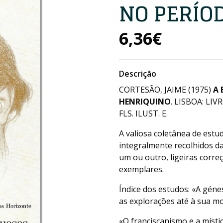
NO PERÍO
6,36€
Descrição
CORTESÃO, JAIME (1975)
A 
HENRIQUINO
. LISBOA: LIV
FLS. ILUST. E.
A valiosa coletânea de est
integralmente recolhidos da
um ou outro, ligeiras corre
exemplares.
Índice dos estudos: «A gén
as explorações até à sua mo
«O franciscanismo e a místi