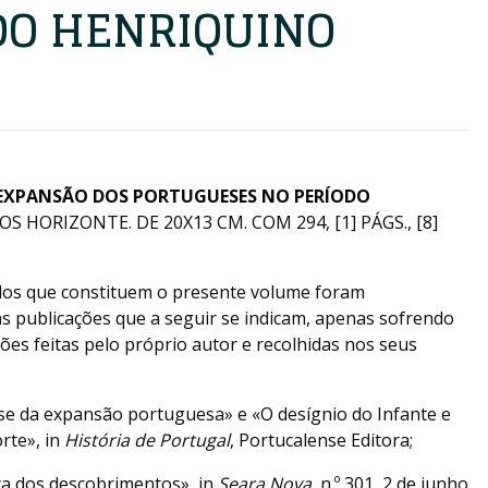
DO HENRIQUINO
EXPANSÃO DOS PORTUGUESES NO PERÍODO
ROS HORIZONTE. DE 20X13 CM. COM 294, [1] PÁGS., [8]
udos que constituem o presente volume foram
s publicações que a seguir se indicam, apenas sofrendo
ções feitas pelo próprio autor e recolhidas nos seus
ese da expansão portuguesa» e «O desígnio do Infante e
rte», in
História de Portugal
, Portucalense Editora;
ca dos descobrimentos», in
Seara Nova
, n.º 301, 2 de junho