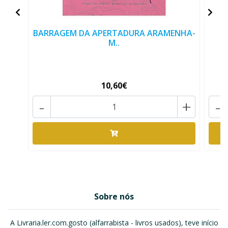
BARRAGEM DA APERTADURA ARAMENHA-
R
M..
10,60€
-
+
-
Sobre nós
A Livraria.ler.com.gosto (alfarrabista - livros usados), teve início