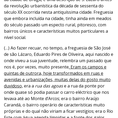
da revolução urbanística da década de sessenta do
século XX ocorrida nesta antiquíssima cidade. Freguesia
que embora incluída na cidade, tinha ainda em meados
do século passado um especto rural, pitoresco, com
bairros únicos e características muitos particulares a
nível social.
(…) Ao fazer recuar, no tempo, a freguesia de São José
de são Lázaro, Eduardo Pires de Oliveira, aqui nascido e
onde viveu a sua juventude, relembra um passado que
nos é, por vezes, muito presente
. Eram os campos e
quintas de outrora, hoje transformados em ruas e
avenidas e urbanizações, muitas delas do gosto muito
duvidoso,
era a
rua das agoas
e a rua da ponte por
onde quase só podia passar o carro eléctrico que nos
levava até ao Monte d’Arcos; era o bairro Araújo
Carandá, o bairro operário de características muito
próprias e do qual não viriam a ficar vestígios; era o Rio
Este com água agenda límpidas e a fonte dos galos