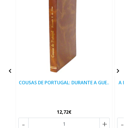
COUSAS DE PORTUGAL: DURANTE A GUE..
A B
12,72€
-
+
-