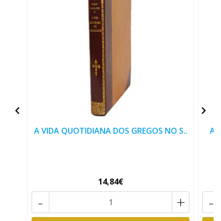
A VIDA QUOTIDIANA DOS GREGOS NO S..
AT
14,84€
-
+
-