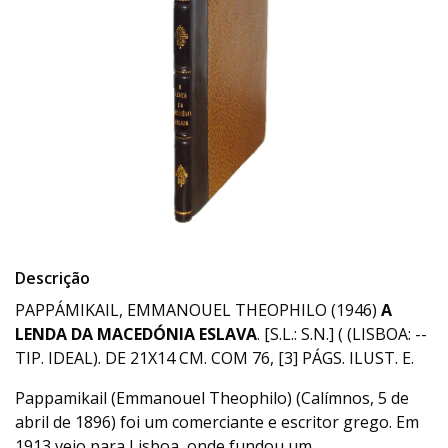
Descrição
PAPPÁMIKAIL, EMMANOUEL THEOPHILO (1946)
A
LENDA DA MACEDÓNIA ESLAVA
. [S.L.: S.N.] ( (LISBOA: --
TIP. IDEAL). DE 21X14 CM. COM 76, [3] PÁGS. ILUST. E.
Pappamikail (Emmanouel Theophilo) (Calímnos, 5 de
abril de 1896) foi um comerciante e escritor grego. Em
1913 veio para Lisboa, onde fundou um