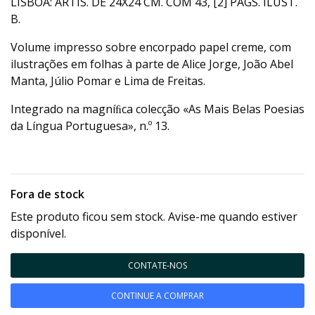
LISBOA: ARTIS. DE 24X24 CM. COM 43, [2] PÁGS. ILUST.
B.
Volume impresso sobre encorpado papel creme, com
ilustrações em folhas à parte de Alice Jorge, João Abel
Manta, Júlio Pomar e Lima de Freitas.
Integrado na magníﬁca colecção «As Mais Belas Poesias
da Língua Portuguesa», n.º 13.
Fora de stock
Este produto ficou sem stock. Avise-me quando estiver
disponível.
CONTATE-NOS
CONTINUE A COMPRAR