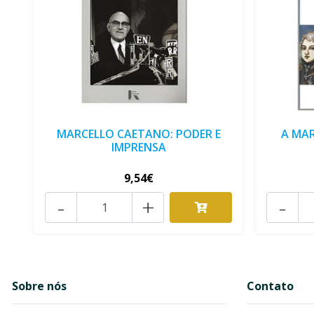
MARCELLO CAETANO: PODER E
A MA
IMPRENSA
9,54€
-
+
-
Sobre nós
Contato