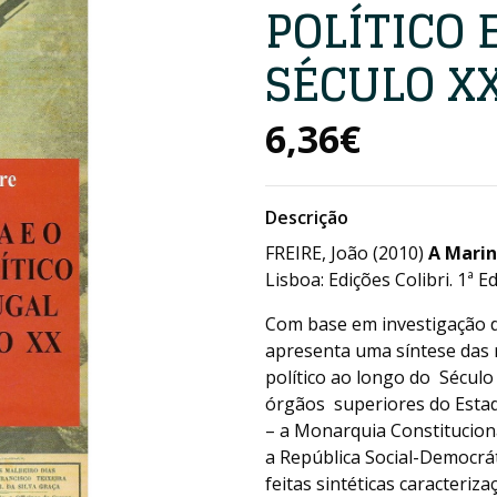
POLÍTICO
SÉCULO X
6,36€
Descrição
FREIRE, João (2010)
A Marin
Lisboa: Edições Colibri. 1ª 
Com base em investigação de
apresenta uma síntese das
político ao longo do Século
órgãos superiores do Estado
– a Monarquia Constitucion
a República Social-Democrát
feitas sintéticas caracteri