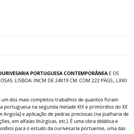
OURIVESARIA PORTUGUESA CONTEMPORÂNEA
E OS
SAS. LISBOA: INCM DE 24X19 CM. COM 222 PÁGS., LXXII
de um dos mais completos trabalhos de quantos foram
ia portuguesa na segunda metade XIX e primórdios do XX
m Angola] e aplicação de pedras preciosas (na joalharia de
es, em alfaias litúrgicas, etc.). É uma obra didática e
bsídios para o estudo da ourivesaria portuense, uma das