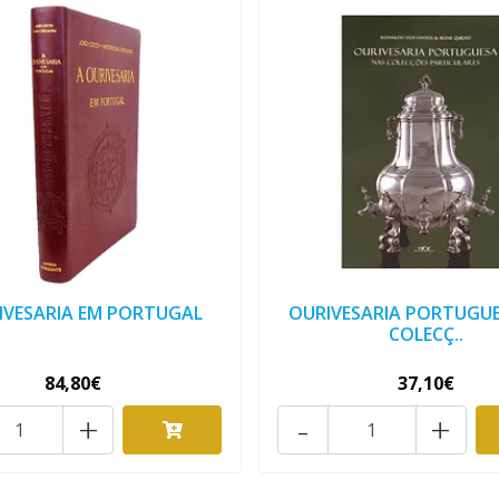
IVESARIA EM PORTUGAL
OURIVESARIA PORTUGU
COLECÇ..
84,80€
37,10€
+
-
+