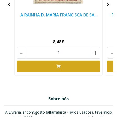
A RAINHA D. MARIA FRANCISCA DE SA..
FI
8,48€
-
+
-
Sobre nós
A Livraria.ler.com.gosto (alfarrabista - livros usados), teve início