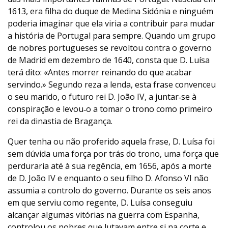
1613, era filha do duque de Medina Sidónia e ninguém
poderia imaginar que ela viria a contribuir para mudar
a história de Portugal para sempre. Quando um grupo
de nobres portugueses se revoltou contra o governo
de Madrid em dezembro de 1640, consta que D. Luísa
terá dito: «Antes morrer reinando do que acabar
servindo.» Segundo reza a lenda, esta frase convenceu
o seu marido, o futuro rei D. João IV, a juntar‑se à
conspiração e levou‑o a tomar o trono como primeiro
rei da dinastia de Bragança.
Quer tenha ou não proferido aquela frase, D. Luísa foi
sem dúvida uma força por trás do trono, uma força que
perduraria até à sua regência, em 1656, após a morte
de D. João IV e enquanto o seu filho D. Afonso VI não
assumia a controlo do governo. Durante os seis anos
em que serviu como regente, D. Luísa conseguiu
alcançar algumas vitórias na guerra com Espanha,
controlou os nobres que lutavam entre si na corte e