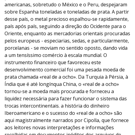
americanas, sobretudo o México e o Peru, despejaram
sobre Espanha toneladas e toneladas de prata. A partir
desse país, o metal precioso espalhou-se rapidamente,
país após país, seguindo a direção do Ocidente para o
Oriente, enquanto as mercadorias orientais procuradas
pelos europeus - especiarias, sedas, e particularmente,
porcelanas - se moviam no sentido oposto, dando vida
a um tensíssimo comércio à escala mundial. O
instrumento financeiro que favoreceu este
desenvolvimento comercial foi uma pesada moeda de
prata chamada «real de a ocho». Da Turquia à Pérsia, à
Índia que é até longínqua China, o «real de a ocho»
tornou-se a moeda mais procurada e forneceu a
liquidez necessária para fazer funcionar o sistema das
trocas intercontinentais. a história do dinheiro
Iberoamericano e o sucesso do «real de a ocho» são
aqui magistralmente narrados por Cipolla, que fornece
aos leitores novas interpretações e informações
recolhidas em documentos inéditos dos arquivos de