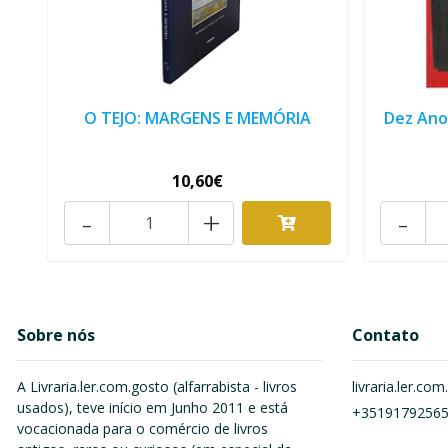
O TEJO: MARGENS E MEMÓRIA
Dez Anos
10,60€
-
+
-
Sobre nós
Contato
A Livraria.ler.com.gosto (alfarrabista - livros
livraria.ler.c
usados), teve início em Junho 2011 e está
+3519179256
vocacionada para o comércio de livros