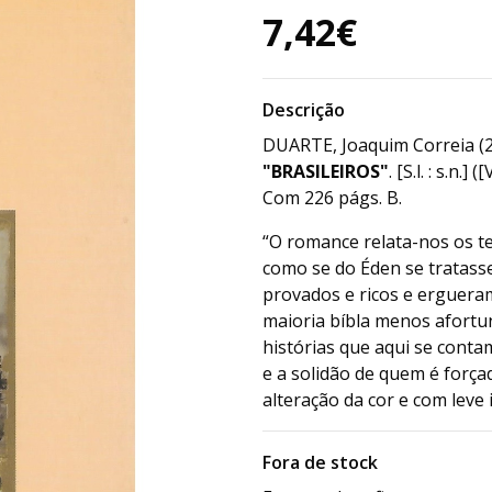
7,42€
Descrição
DUARTE, Joaquim Correia (
"BRASILEIROS"
. [S.l. : s.n.
Com 226 págs. B.
“O romance relata-nos os 
como se do Éden se tratasse
provados e ricos e ergueram
maioria bíbla menos afortun
histórias que aqui se conta
e a solidão de quem é força
alteração da cor e com leve
Fora de stock