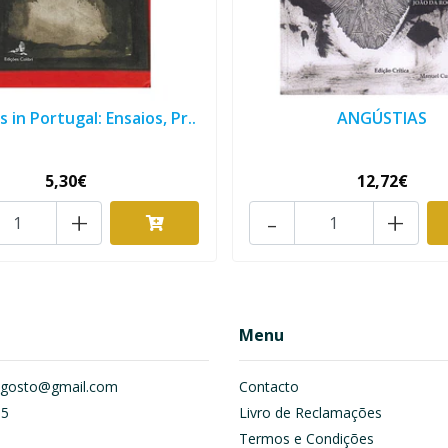
 in Portugal: Ensaios, Pr..
ANGÚSTIAS
5,30€
12,72€
+
-
+
Menu
om.gosto@gmail.com
Contacto
55
Livro de Reclamações
Termos e Condições