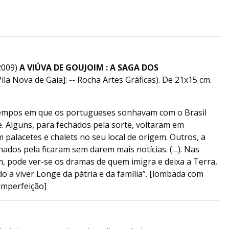
2009)
A VIÚVA DE GOUJOIM : A SAGA DOS
] ([Vila Nova de Gaia]: -- Rocha Artes Gráficas). De 21x15 cm.
tempos em que os portugueses sonhavam com o Brasil
. Alguns, para fechados pela sorte, voltaram em
 palacetes e chalets no seu local de origem. Outros, a
ados pela ficaram sem darem mais notícias. (…). Nas
m, pode ver-se os dramas de quem imigra e deixa a Terra,
do a viver Longe da pátria e da família”. [lombada com
 imperfeição]