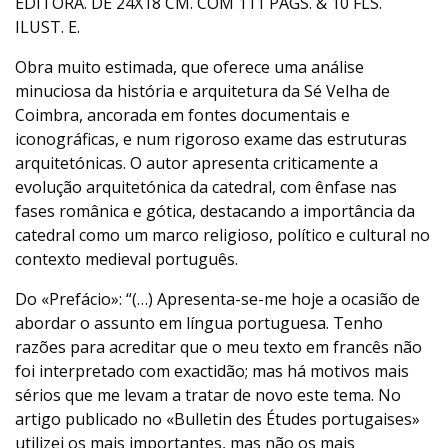
EDITORA. DE 24X18 CM. COM 111 PÁGS. & 10 FLS.
ILUST. E.
Obra muito estimada, que oferece uma análise
minuciosa da história e arquitetura da Sé Velha de
Coimbra, ancorada em fontes documentais e
iconográficas, e num rigoroso exame das estruturas
arquitetónicas. O autor apresenta criticamente a
evolução arquitetónica da catedral, com ênfase nas
fases românica e gótica, destacando a importância da
catedral como um marco religioso, político e cultural no
contexto medieval português.
Do «Prefácio»: “(…) Apresenta-se-me hoje a ocasião de
abordar o assunto em língua portuguesa. Tenho
razões para acreditar que o meu texto em francês não
foi interpretado com exactidão; mas há motivos mais
sérios que me levam a tratar de novo este tema. No
artigo publicado no «Bulletin des Études portugaises»
utilizei os mais importantes, mas não os mais