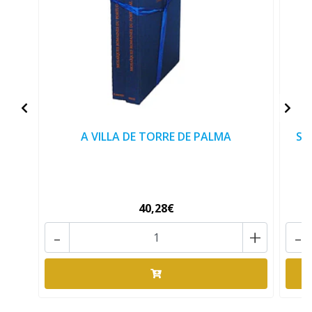
A VILLA DE TORRE DE PALMA
SA
40,28€
-
+
-