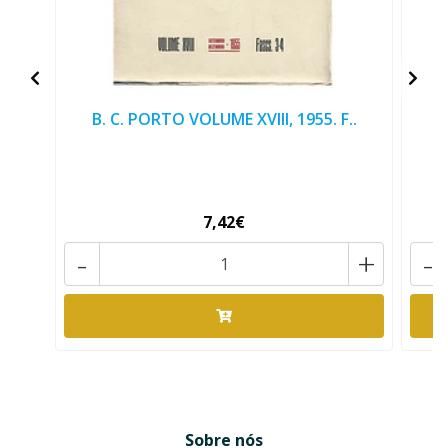
B. C. PORTO VOLUME XVIII, 1955. F..
V
7,42€
-
+
-
Sobre nós