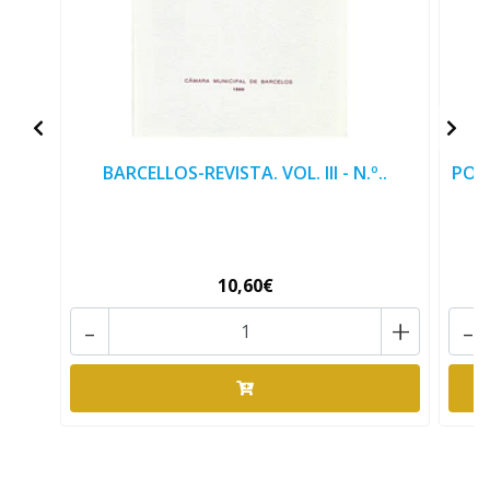
BARCELLOS-REVISTA. VOL. III - N.º..
POR
10,60€
-
+
-